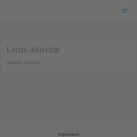
Zum
Inhalt
springen
Letzte Aktivität
[peepso_activity]
Impressum